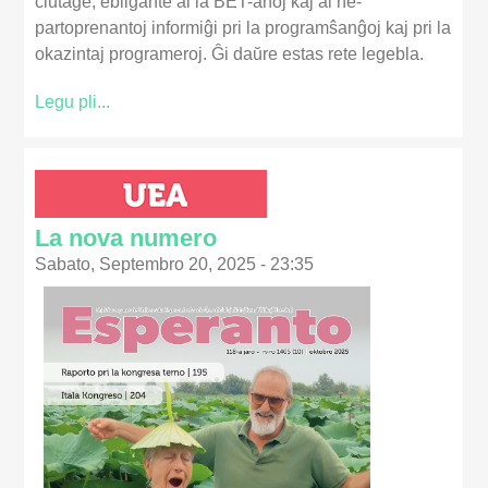
ĉiutage, ebligan­te al la BET-anoj kaj al ne-
partoprenantoj in­formiĝi pri la programŝanĝoj kaj pri la
okazintaj programeroj. Ĝi daŭre estas rete legebla.
Legu pli...
La nova numero
Sabato, Septembro 20, 2025 - 23:35