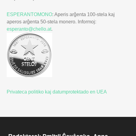
ESPERANTOMONO
: Aperis arĝenta 100-stela kaj
aperos arĝenta 50-stela monero. Informoj:
esperanto@chello.at
.
Privateca politiko kaj datumprotektado en UEA