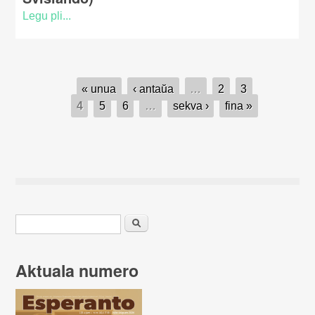
Legu pli...
Paĝoj
« unua
‹ antaŭa
…
2
3
4
5
6
…
sekva ›
fina »
Serĉformularo
Serĉu
Aktuala numero