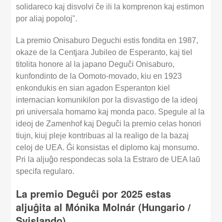
solidareco kaj disvolvi ĉe ili la komprenon kaj estimon
por aliaj popoloj".
La premio Onisaburo Deguchi estis fondita en 1987,
okaze de la Centjara Jubileo de Esperanto, kaj tiel
titolita honore al la japano Deguĉi Onisaburo,
kunfondinto de la Oomoto-movado, kiu en 1923
enkondukis en sian agadon Esperanton kiel
internacian komunikilon por la disvastigo de la ideoj
pri universala homamo kaj monda paco. Spegule al la
ideoj de Zamenhof kaj Deguĉi la premio celas honori
tiujn, kiuj pleje kontribuas al la realigo de la bazaj
celoj de UEA. Ĝi konsistas el diplomo kaj monsumo.
Pri la aljuĝo respondecas sola la Estraro de UEA laŭ
specifa regularo.
La premio Deguĉi por 2025 estas
aljuĝita al Mónika Molnár (Hungario /
Svislando)