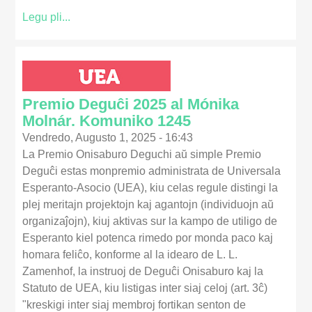
Legu pli...
Premio Deguĉi 2025 al Mónika
Molnár. Komuniko 1245
Vendredo, Augusto 1, 2025 - 16:43
La Premio Onisaburo Deguchi aŭ simple Premio
Deguĉi estas monpremio administrata de Universala
Esperanto-Asocio (UEA), kiu celas regule distingi la
plej meritajn projektojn kaj agantojn (individuojn aŭ
organizaĵojn), kiuj aktivas sur la kampo de utiligo de
Esperanto kiel potenca rimedo por monda paco kaj
homara feliĉo, konforme al la idearo de L. L.
Zamenhof, la instruoj de Deguĉi Onisaburo kaj la
Statuto de UEA, kiu listigas inter siaj celoj (art. 3ĉ)
"kreskigi inter siaj membroj fortikan senton de