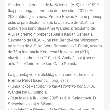
Akademio Internacia de la Sciencoj (AIS) ekde 1995
(kaj post longa interrompo denove ekde 2017). En
2025 aldoniĝis la nova Premio Power. Ambaŭ premioj
estis ĉi-jare disdonitaj sub la aŭspicio de UEA. La
konkursojn kunordigis Amri Wandel, prezidanto de
AIS; la premiojn prezentis Aleks Kadar, Ĝenerala
Sekretario de UEA, kune kun Bengt-Arne Wickström,
trezoristo de AIS, kaj Vera Barandovská-Frank, rektoro
de 78-a Internacia Kongresa Universitato (IKU),
okazinta kadre de la 110-a UK. Ambaŭ lastaj servis
ankaŭ kiel ĵurio, kune kun Carlo Spinola.
La gajnintaj verkoj elektitaj de la ĵurio kadre de la
Premio Pirlot
(sciencaj libroj) estis:
• (unua loko)
Astronomio kaj Astrofiziko por ĉiuj
, A.
Wandel kaj C. Spinola;
• (dua loko) la IKU-libro 2025, red. A. Striganova, D.
Shevchenko kaj A. Wandel;
• (tria loko)
La Rivoluoj de la Ĉielaj Korpoj
, trad. R.