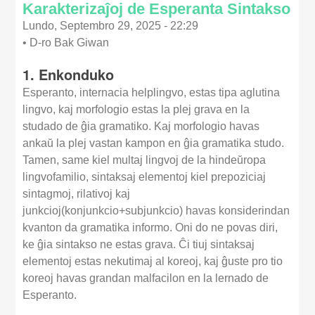
Karakterizaĵoj de Esperanta Sintakso
Lundo, Septembro 29, 2025 - 22:29
•
D-ro Bak Giwan
1. Enkonduko
Esperanto, internacia helplingvo, estas tipa aglutina
lingvo, kaj morfologio estas la plej grava en la
studado de ĝia gramatiko. Kaj morfologio havas
ankaŭ la plej vastan kampon en ĝia gramatika studo.
Tamen, same kiel multaj lingvoj de la hindeŭropa
lingvofamilio, sintaksaj elementoj kiel prepoziciaj
sintagmoj, rilativoj kaj
junkcioj(konjunkcio+subjunkcio) havas konsiderindan
kvanton da gramatika informo. Oni do ne povas diri,
ke ĝia sintakso ne estas grava. Ĉi tiuj sintaksaj
elementoj estas nekutimaj al koreoj, kaj ĝuste pro tio
koreoj havas grandan malfacilon en la lernado de
Esperanto.