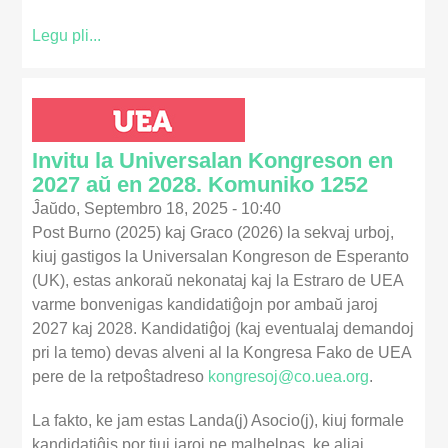
Legu pli...
Invitu la Universalan Kongreson en
2027 aŭ en 2028. Komuniko 1252
Ĵaŭdo, Septembro 18, 2025 - 10:40
Post Burno (2025) kaj Graco (2026) la sekvaj urboj,
kiuj gastigos la Universalan Kongreson de Esperanto
(UK), estas ankoraŭ nekonataj kaj la Estraro de UEA
varme bonvenigas kandidatiĝojn por ambaŭ jaroj
2027 kaj 2028. Kandidatiĝoj (kaj eventualaj demandoj
pri la temo) devas alveni al la Kongresa Fako de UEA
pere de la retpoŝtadreso
kongresoj@co.uea.org
.
La fakto, ke jam estas Landa(j) Asocio(j), kiuj formale
kandidatiĝis por tiuj jaroj ne malhelpas, ke aliaj