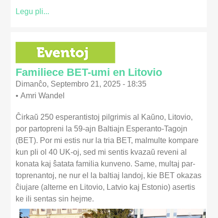
Legu pli...
Familiece BET-umi en Litovio
Dimanĉo, Septembro 21, 2025 - 18:35
•
Amri Wandel
Ĉirkaŭ 250 esperantistoj pilgrimis al Kaŭno, Litovio,
por partopreni la 59-ajn Baltiajn Esperanto-Tagojn
(BET). Por mi estis nur la tria BET, malmulte kompare
kun pli ol 40 UK-oj, sed mi sentis kvazaŭ reveni al
konata kaj ŝa­tata familia kunveno. Same, multaj par­
toprenantoj, ne nur el la baltiaj landoj, kie BET okazas
ĉiujare (alterne en Li­tovio, Latvio kaj Estonio) asertis
ke ili sentas sin hejme.