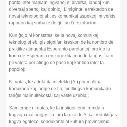
ponto inter malsamlingvanoj el diversaj landoj kun
diversaj spertoj kaj opinioj. Limiginte la traktadon de
novaj teknologioj al ties komunikaj aspektoj, ni verkis
raporton kaj surbaze de ĝi tiun ĉi rezolucion:
Kun ĝojo ni konstatas, ke la novaj komunikaj
teknologioj ebligis signifan kreskon de la nombro de
praktike atingeblaj Esperanto-parolantoj, pro kio la
kono de Esperanto en konektita mondo fariĝas ĉiam
pli valora por atingo de paco kaj konfido inter la
popoloj;
Ni notas, ke artefarita intelekto (AI) por maŝina
tradukado kaj, helpe de tio, multlingva komunikado
fariĝis malmultekostaj kaj vaste uzeblaj;
Samtempe ni notas, ke la instigoj lerni fremdajn
lingvojn malfortiĝas i.a. pro la uzo de AI kaj reduktiĝas
lingva egaleco, kondukante al kultura provincismo;