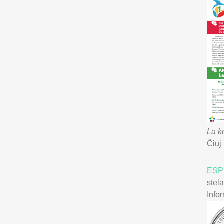
La k
Ĉiuj
ES
stel
Info