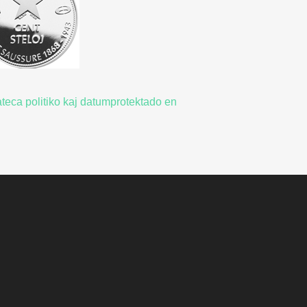
ateca politiko kaj datumprotektado en