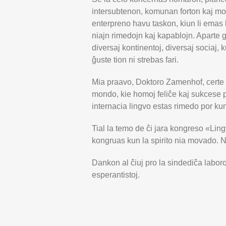
intersubtenon, komunan forton kaj mo
enterpreno havu taskon, kiun li emas 
niajn rimedojn kaj kapablojn. Aparte 
diversaj kontinentoj, diversaj sociaj,
ĝuste tion ni strebas fari.
Mia praavo, Doktoro Zamenhof, certe n
mondo, kie homoj feliĉe kaj sukcese p
internacia lingvo estas rimedo por kun
Tial la temo de ĉi jara kongreso «Lin
kongruas kun la spirito nia movado. N
Dankon al ĉiuj pro la sindediĉa laboro.
esperantistoj.