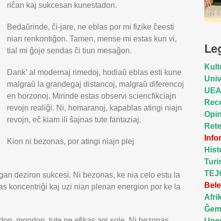
riĉan kaj sukcesan kunestadon.
Bedaŭrinde, ĉi-jare, ne eblas por mi fizike ĉeesti
nian renkontiĝon. Tamen, mense mi estas kun vi,
Le
tial mi ĝoje sendas ĉi tiun mesaĝon.
Kult
Dank’ al modernaj rimedoj, hodiaŭ eblas esti kune
Univ
malgraŭ la grandegaj distancoj, malgraŭ diferencoj
UE
en horzonoj. Mirinde estas observi sciencfikciajn
Rec
revojn realiĝi. Ni, homaranoj, kapablas atingi niajn
Opin
revojn, eĉ kiam ili ŝajnas tute fantaziaj.
Ret
Inf
Kion ni bezonas, por atingi niajn plej
Hist
Tur
TEJ
an deziron sukcesi. Ni bezonas, ke nia celo estu la
Bele
as koncentriĝi kaj uzi nian plenan energion por ke la
Afri
Ĝeme
on, mondon, tute ne efikas agi sole. Ni bezonas
Une