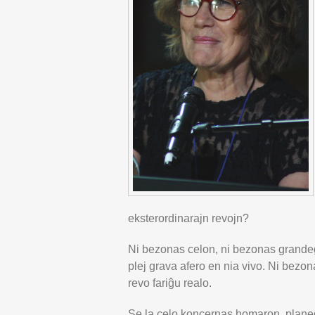
eksterordinarajn revojn?
Ni bezonas celon, ni bezonas grandeg
plej grava afero en nia vivo. Ni bezon
revo fariĝu realo.
Se la celo koncernas homaron, planed