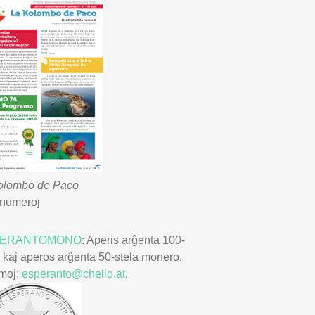
olombo de Paco
 numeroj
PERANTOMONO
: Aperis arĝenta 100-
a kaj aperos arĝenta 50-stela monero.
rmoj:
esperanto@chello.at
.