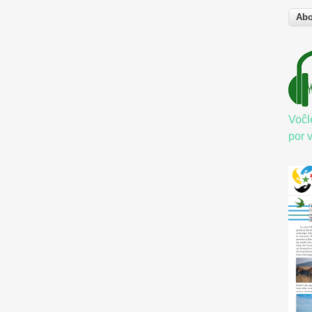
Voĉl
por 