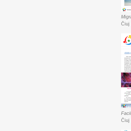
Migr
Ĉiuj
Faci
Ĉiuj