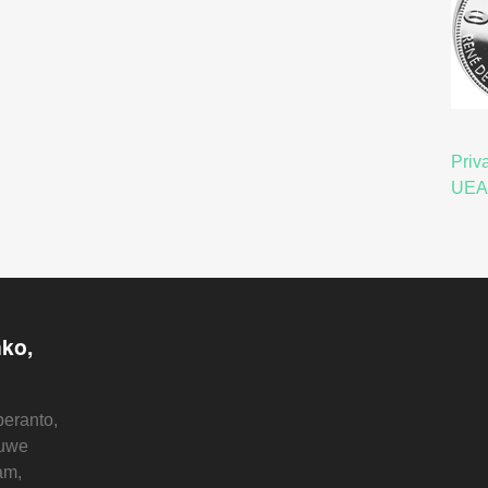
Priv
UEA
nko,
eranto,
euwe
am,