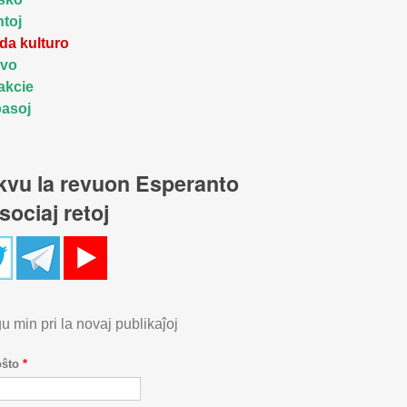
toj
a kulturo
gvo
akcie
asoj
kvu la revuon Esperanto
sociaj retoj
u min pri la novaj publikaĵoj
oŝto
*