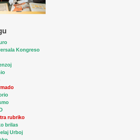
gu
uro
ersala Kongreso
A
enzoj
io
e
ormado
orio
ismo
O
tra rubriko
ko brilas
laj Urboj
sko