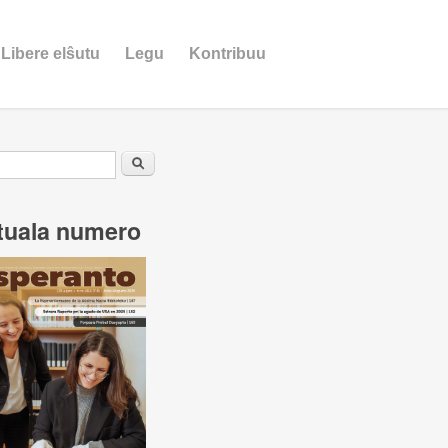
Libere elŝutu
Legu
Kontribuu
ĉformularo
Serĉu
tuala numero