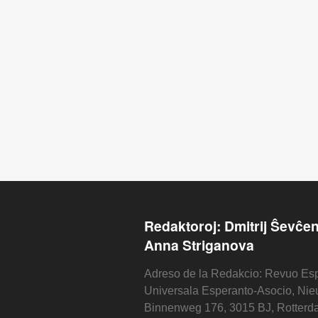
Redaktoroj: Dmitrij Ŝevĉe
Anna Striganova
Adreso de la Redakcio: Revuo Esp
Universala Esperanto-Asocio, Ni
Binnenweg 176, 3015 BJ, Rotterd