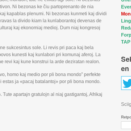
tivon. Ni bezonas ke ĉiu partoprenanto de nia
Even
kaj kapablas plenumi. Ni bezonas kunmeti kaj dividi
Mond
gravas la divido kiam la kunlaborantoj devenas de
Lin
 kulturaj kaj ekonomiaj medioj. Dum niaj kongresoj
Red
Forp
TAP
e sukcesintus sole. Li revis pri paca kaj bela
ovos kunesti kaj kunlabori pri komunaj aferoj. La
Se
e revi kaj kune konstrui la arde deziratan realon.
en 
gvo, homo kaj medio por pli bona mondo” perfekte
i estas ja «pacaj batalantoj» por pli bona mondo.
 Tute apartajn gratulojn al niaj gastigantoj, Afrikaj
Sciig
Retp