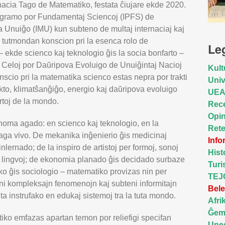
acia Tago de Matematiko, festata ĉiujare ekde 2020.
rogramo por Fundamentaj Sciencoj (IPFS) de
Unuiĝo (IMU) kun subteno de multaj internaciaj kaj
gi tutmondan konscion pri la esenca rolo de
Le
ekde scienco kaj teknologio ĝis la socia bonfarto –
 la Celoj por Daŭripova Evoluigo de Unuiĝintaj Nacioj
Kult
cio pri la matematika scienco estas nepra por trakti
Univ
lekto, klimatŝanĝiĝo, energio kaj daŭripova evoluigo
UE
artoj de la mondo.
Rec
Opin
 homa agado: en scienco kaj teknologio, en la
Ret
taga vivo. De mekanika inĝenierio ĝis medicinaj
Inf
inlernado; de la inspiro de artistoj per formoj, sonoj
Hist
e lingvoj; de ekonomia planado ĝis decidado surbaze
Tur
ziko ĝis sociologio – matematiko provizas nin per
TEJ
ni kompleksajn fenomenojn kaj subteni informitajn
Bele
nta instrufako en edukaj sistemoj tra la tuta mondo.
Afri
Ĝeme
iko emfazas apartan temon por reliefigi specifan
Une