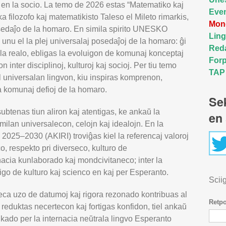
 en la socio. La temo de 2026 estas “Matematiko kaj
Even
ka filozofo kaj matematikisto Taleso el Mileto rimarkis,
Mond
osedaĵo de la homaro. En simila spirito UNESKO
Lin
unu el la plej universalaj posedaĵoj de la homaro: ĝi
Red
la realo, ebligas la evoluigon de komunaj konceptaj
Forp
n inter disciplinoj, kulturoj kaj socioj. Per tiu temo
TAP
universalan lingvon, kiu inspiras komprenon,
a komunaj defioj de la homaro.
Se
btenas tiun aliron kaj atentigas, ke ankaŭ la
en 
milan universalecon, celojn kaj idealojn. En la
 2025–2030 (AKIRI) troviĝas kiel la referencaj valoroj
, respekto pri diverseco, kulturo de
nacia kunlaborado kaj mondcivitaneco; inter la
rtigo de kulturo kaj scienco en kaj per Esperanto.
Sciig
ca uzo de datumoj kaj rigora rezonado kontribuas al
Retp
 reduktas necertecon kaj fortigas konfidon, tiel ankaŭ
kado per la internacia neŭtrala lingvo Esperanto