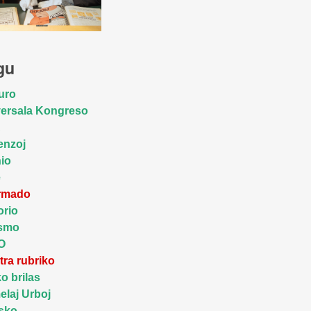
gu
uro
ersala Kongreso
A
enzoj
io
e
ormado
orio
ismo
O
tra rubriko
ko brilas
laj Urboj
sko