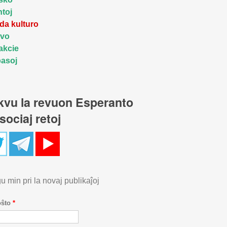
toj
a kulturo
gvo
akcie
asoj
kvu la revuon Esperanto
sociaj retoj
u min pri la novaj publikaĵoj
oŝto
*