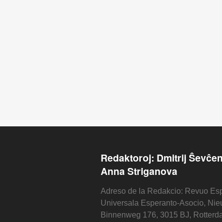
Redaktoroj: Dmitrij Ŝevĉe
Anna Striganova
Adreso de la Redakcio: Revuo Esp
Universala Esperanto-Asocio, Ni
Binnenweg 176, 3015 BJ, Rotterd