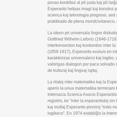
povas kontribui al pli justa kaj pli la
Esperanto helpas imagi kaj konstrui pl
scienca kaj teknologia progreso, sed 
praktikado de plena mondcivitaneco, 
La ideon pri universala lingvo diskutis 
Gottfried Wilhelm Leibniz (1646-1716),
interkonsenton kaj konkordon inter la
(1859-1917), Esperanto evoluis en int
karakterizas universaleco kaj logiko,
valorigas dialogon por paca solvado de
de kulturaj kaj lingvaj rajtoj.
La rilatoj inter matematiko kaj la E
aperis la unua matematika terminaro 
Internacia Scienca Asocio Esperantis
registris, ke “inter la esperantistoj sin
kaj multaj Esperanto-pioniroj “estis ma
logikeco”. En 1974 establiĝis la Inter