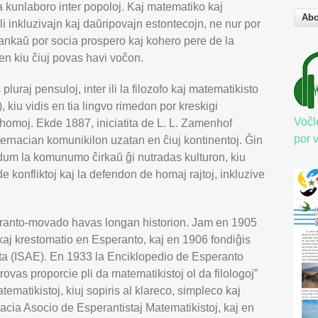
rĝa kunlaboro inter popoloj. Kaj matematiko kaj
i inkluzivajn kaj daŭripovajn estontecojn, ne nur por
ankaŭ por socia prospero kaj kohero pere de la
en kiu ĉiuj povas havi voĉon.
pluraj pensuloj, inter ili la filozofo kaj matematikisto
 kiu vidis en tia lingvo rimedon por kreskigi
Voĉl
 homoj. Ekde 1887, iniciatita de L. L. Zamenhof
por 
ernacian komunikilon uzatan en ĉiuj kontinentoj. Ĝin
 dum la komunumo ĉirkaŭ ĝi nutradas kulturon, kiu
 konfliktoj kaj la defendon de homaj rajtoj, inkluzive
speranto-movado havas longan historion. Jam en 1905
kaj krestomatio en Esperanto, kaj en 1906 fondiĝis
ta (ISAE). En 1933 la Enciklopedio de Esperanto
 trovas proporcie pli da matematikistoj ol da filologoj”
tematikistoj, kiuj sopiris al klareco, simpleco kaj
nacia Asocio de Esperantistaj Matematikistoj, kaj en