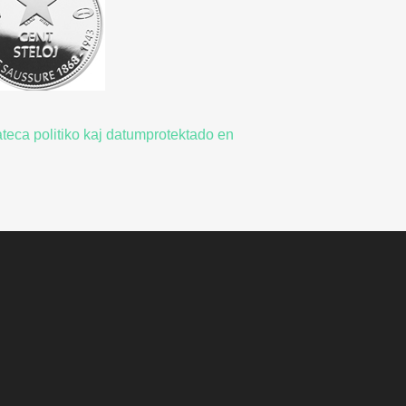
ateca politiko kaj datumprotektado en