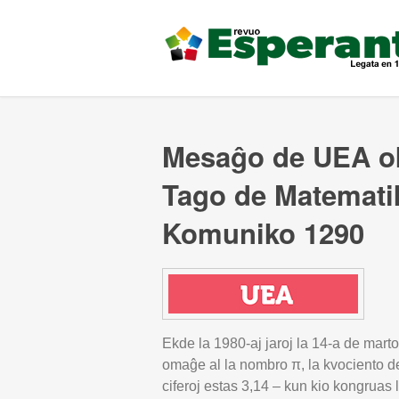
Mesaĝo de UEA ok
Tago de Matematik
Komuniko 1290
Ekde la 1980-aj jaroj la 14-a de marto 
omaĝe al la nombro π, la kvociento de 
ciferoj estas 3,14 – kun kio kongruas