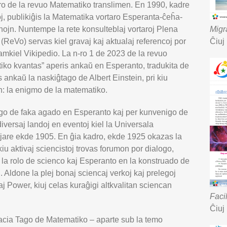
 de la revuo Matematiko translimen. En 1990, kadre
j, publikiĝis la Matematika vortaro Esperanta-ĉeĥa-
ojn. Nuntempe la rete konsulteblaj vortaroj Plena
Migr
o (ReVo) servas kiel gravaj kaj aktualaj referencoj por
Ĉiuj
mkiel Vikipedio. La n-ro 1 de 2023 de la revuo
ko kvantas” aperis ankaŭ en Esperanto, tradukita de
 ankaŭ la naskiĝtago de Albert Einstein, pri kiu
in: la enigmo de la matematiko.
o de faka agado en Esperanto kaj per kunvenigo de
 diversaj landoj en eventoj kiel la Universala
jare ekde 1905. En ĝia kadro, ekde 1925 okazas la
iu aktivaj sciencistoj trovas forumon por dialogo,
i la rolo de scienco kaj Esperanto en la konstruado de
 Aldone la plej bonaj sciencaj verkoj kaj prelegoj
aj Power, kiuj celas kuraĝigi altkvalitan sciencan
Faci
Ĉiuj
nacia Tago de Matematiko – aparte sub la temo