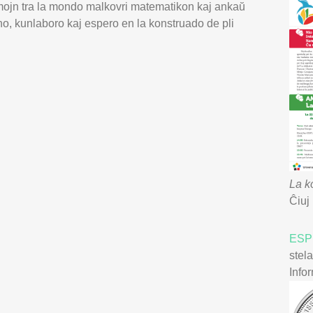
mojn tra la mondo malkovri matematikon kaj ankaŭ
o, kunlaboro kaj espero en la konstruado de pli
La k
Ĉiuj
ES
stel
Info