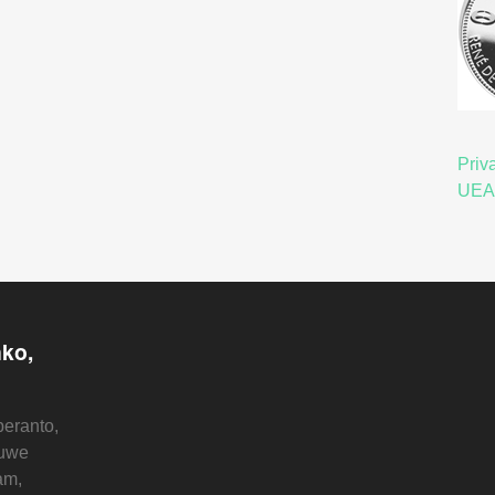
Priv
UEA
nko,
eranto,
euwe
am,