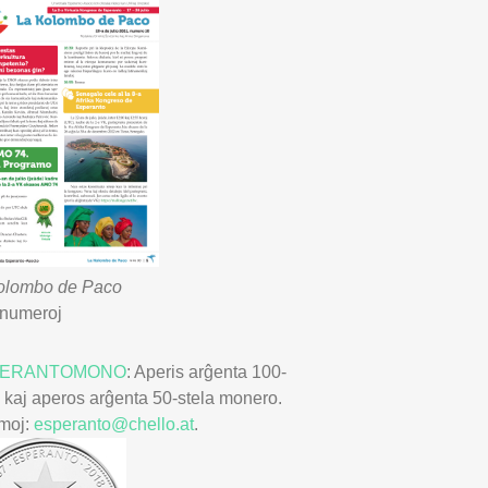
olombo de Paco
 numeroj
PERANTOMONO
: Aperis arĝenta 100-
a kaj aperos arĝenta 50-stela monero.
rmoj:
esperanto@chello.at
.