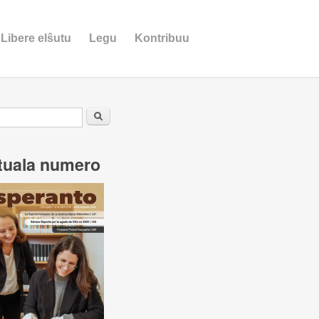
Libere elŝutu
Legu
Kontribuu
ĉformularo
Serĉu
tuala numero