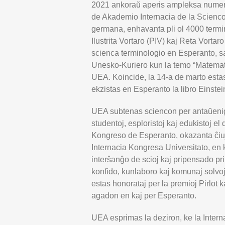
2021 ankoraŭ aperis ampleksa numero
de Akademio Internacia de la Scienco
germana, enhavanta pli ol 4000 termin
Ilustrita Vortaro (PIV) kaj Reta Vortar
scienca terminologio en Esperanto, sa
Unesko-Kuriero kun la temo “Matemati
UEA. Koincide, la 14-a de marto estas
ekzistas en Esperanto la libro Einste
UEA subtenas sciencon per antaŭenig
studentoj, esploristoj kaj edukistoj el
Kongreso de Esperanto, okazanta ĉiu
Internacia Kongresa Universitato, en k
interŝanĝo de scioj kaj pripensado pr
konfido, kunlaboro kaj komunaj solvoj.
estas honorataj per la premioj Pirlot k
agadon en kaj per Esperanto.
UEA esprimas la deziron, ke la Inter