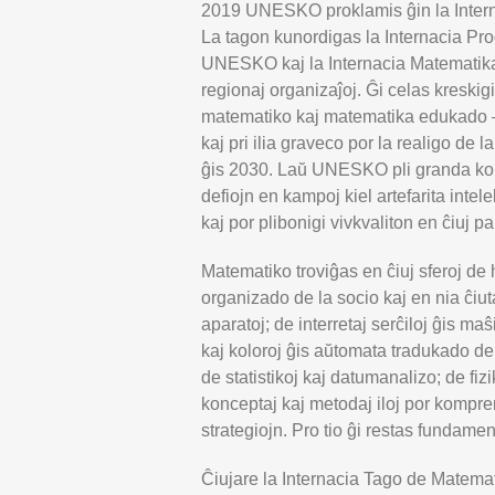
2019 UNESKO proklamis ĝin la Intern
La tagon kunordigas la Internacia P
UNESKO kaj la Internacia Matematika 
regionaj organizaĵoj. Ĝi celas kreski
matematiko kaj matematika edukado – 
kaj pri ilia graveco por la realigo de
ĝis 2030. Laŭ UNESKO pli granda kons
defiojn en kampoj kiel artefarita inte
kaj por plibonigi vivkvaliton en ĉiuj p
Matematiko troviĝas en ĉiuj sferoj de
organizado de la socio kaj en nia ĉiu
aparatoj; de interretaj serĉiloj ĝis maŝ
kaj koloroj ĝis aŭtomata tradukado d
de statistikoj kaj datumanalizo; de fi
konceptaj kaj metodaj iloj por kompre
strategiojn. Pro tio ĝi restas fundame
Ĉiujare la Internacia Tago de Matemat