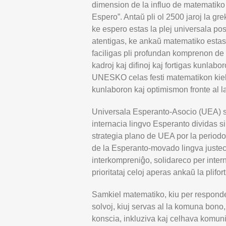
dimension de la influo de matematiko
Espero”. Antaŭ pli ol 2500 jaroj la gre
ke espero estas la plej universala p
atentigas, ke ankaŭ matematiko estas 
faciligas pli profundan komprenon de 
kadroj kaj difinoj kaj fortigas kunlaboro
UNESKO celas festi matematikon kiel 
kunlaboron kaj optimismon fronte al l
Universala Esperanto-Asocio (UEA) su
internacia lingvo Esperanto dividas si
strategia plano de UEA por la periodo
de la Esperanto-movado lingva justeco
interkompreniĝo, solidareco per inter
prioritataj celoj aperas ankaŭ la plifo
Samkiel matematiko, kiu per responde
solvoj, kiuj servas al la komuna bono,
konscia, inkluziva kaj celhava komuni