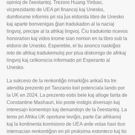
opinioj de ĉeestantoj. Trezoro Huang Yinbao,
vicprezidanto de UEA pri financoj kaj Unesko,
dumforume informis pri sia ĵus eldonita libro de Unesko
kaj aparte bonvenigas ĝian tradukadon al la naciaj
lingvoj, precipe al la afrikaj lingvoj. Ĉiu tradukinto ricevos
honorarion kaj vidos krome sian nomon en la libro sub la
eldono de Unesko. Espereble, el tiu anonco naskiĝos
reto de afrikaj tradukemuloj por plua diskonigo de afrikaj
lingvoj kaj celkonscia informado pri Esperanto al
Unesko.
La sukceso de la renkontiĝo rimarkiĝis ankaŭ tra tre
atendita prezento pri Tanzanio kiel potenciala lando por
la UK en 2024. La prezento estis bele kaj alloge farita de
Constantine Mashauri, kio poste instigis diversajn kaj
interesajn komentojn kaj demandojn de la ĉeestantoj. La
temo pri Afrika UK oportune leviĝis, parte ĉar afrikanoj
kaj la kontinenta komisiono de UEA arde volas havi tiun
internacian renkontiĝon en pli proksima estonteco kaj tio