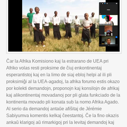
Ĉar la Afrika Komisiono kaj la estrarano de UEA pri
Afriko volas resti proksime de ĉiuj enkontinentaj
esperantistoj kaj en la limo de siaj ebloj helpi al ili pli
proksimiĝi al la UEA-agadoj, la afrika forumo estis okazo
por kolekti demandojn, proponojn kaj konsilojn de afrikaj
kaj alikontinentaj movadanoj por pli glata funkciado de la
kontinenta movado pli konata sub la nomo Afrika Agado.
Al serio da demandoj antaŭe afiŝitaj de Jérémie
Sabiyumva komentis kelkaj ĉeestantoj. Ĉe la fino okazis
ankaŭ klarigoj aŭ rimarkigoj pri la levitaj demandoj kaj