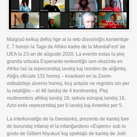
Malgraŭ kelkaj defioj lige al la reto disvolviĝis kontentige
ĉ. 7 horojn la Tago de Afriko kadre de la MondaFest’ de
UEA la 23-an de aŭgusto 2020. La evento estas la plej
granda virtuala Esperanto-renkontiĝo iam okazinta en
Afriko laŭ la reprezentitaj landoj kaj nombro de aliĝintoj.
Aliĝis oficiale 131 homoj – kvankam en la Zoom-
vidbabilejo alvenis homoj, kiuj antaŭe ne registris sin per
la retaliĝilo – el 46 landoj de 4 kontinentoj. Plej
multnombris afrikaj landoj 18, sekvis eŭropaj landoj 16,
Azio estis reprezentitaj per 6 landoj kaj Ameriko per 5.
La interkonatiĝo de la ĉeestantoj, prezento de kantoj fare
de burundaj infanoj el la infanĝardeno «Espero» sub la
gvido de Gilbert Niyukuri kaj spektaĵo de kantoj de Joël