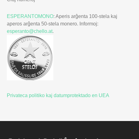
ESPERANTOMONO
: Aperis arĝenta 100-stela kaj
aperos arĝenta 50-stela monero. Informoj:
esperanto@chello.at
.
Privateca politiko kaj datumprotektado en UEA