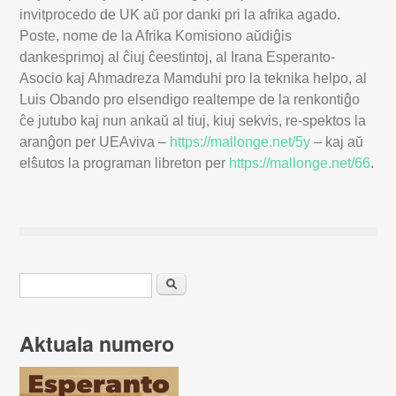
invitprocedo de UK aŭ por danki pri la afrika agado.
Poste, nome de la Afrika Komisiono aŭdiĝis
dankesprimoj al ĉiuj ĉeestintoj, al Irana Esperanto-
Asocio kaj Ahmadreza Mamduhi pro la teknika helpo, al
Luis Obando pro elsendigo realtempe de la renkontiĝo
ĉe jutubo kaj nun ankaŭ al tiuj, kiuj sekvis, re-spektos la
aranĝon per UEAviva –
https://mallonge.net/5y
– kaj aŭ
elŝutos la programan libreton per
https://mallonge.net/66
.
Serĉformularo
Serĉu
Aktuala numero