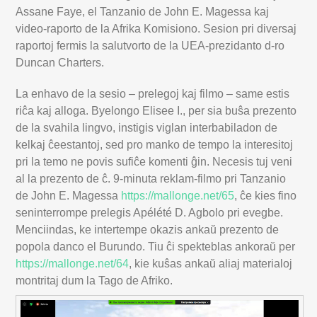
Assane Faye, el Tanzanio de John E. Magessa kaj
video-raporto de la Afrika Komisiono. Sesion pri diversaj
raportoj fermis la salutvorto de la UEA-prezidanto d-ro
Duncan Charters.
La enhavo de la sesio – prelegoj kaj filmo – same estis
riĉa kaj alloga. Byelongo Elisee I., per sia buŝa prezento
de la svahila lingvo, instigis viglan interbabiladon de
kelkaj ĉeestantoj, sed pro manko de tempo la interesitoj
pri la temo ne povis sufiĉe komenti ĝin. Necesis tuj veni
al la prezento de ĉ. 9-minuta reklam-filmo pri Tanzanio
de John E. Magessa
https://mallonge.net/65
, ĉe kies fino
seninterrompe prelegis Apélété D. Agbolo pri evegbe.
Menciindas, ke intertempe okazis ankaŭ prezento de
popola danco el Burundo. Tiu ĉi spekteblas ankoraŭ per
https://mallonge.net/64
, kie kuŝas ankaŭ aliaj materialoj
montritaj dum la Tago de Afriko.