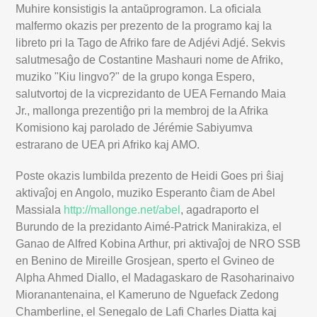
Muhire konsistigis la antaŭprogramon. La oficiala
malfermo okazis per prezento de la programo kaj la
libreto pri la Tago de Afriko fare de Adjévi Adjé. Sekvis
salutmesaĝo de Costantine Mashauri nome de Afriko,
muziko "Kiu lingvo?" de la grupo konga Espero,
salutvortoj de la vicprezidanto de UEA Fernando Maia
Jr., mallonga prezentiĝo pri la membroj de la Afrika
Komisiono kaj parolado de Jérémie Sabiyumva
estrarano de UEA pri Afriko kaj AMO.
Poste okazis lumbilda prezento de Heidi Goes pri ŝiaj
aktivaĵoj en Angolo, muziko Esperanto ĉiam de Abel
Massiala
http://mallonge.net/abel
, agadraporto el
Burundo de la prezidanto Aimé-Patrick Manirakiza, el
Ganao de Alfred Kobina Arthur, pri aktivaĵoj de NRO SSB
en Benino de Mireille Grosjean, sperto el Gvineo de
Alpha Ahmed Diallo, el Madagaskaro de Rasoharinaivo
Mioranantenaina, el Kameruno de Nguefack Zedong
Chamberline, el Senegalo de Lafi Charles Diatta kaj