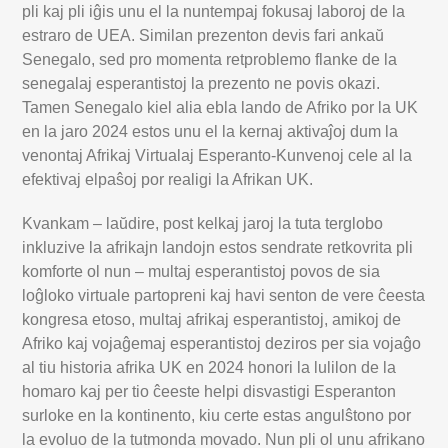
pli kaj pli iĝis unu el la nuntempaj fokusaj laboroj de la
estraro de UEA. Similan prezenton devis fari ankaŭ
Senegalo, sed pro momenta retproblemo flanke de la
senegalaj esperantistoj la prezento ne povis okazi.
Tamen Senegalo kiel alia ebla lando de Afriko por la UK
en la jaro 2024 estos unu el la kernaj aktivaĵoj dum la
venontaj Afrikaj Virtualaj Esperanto-Kunvenoj cele al la
efektivaj elpaŝoj por realigi la Afrikan UK.
Kvankam – laŭdire, post kelkaj jaroj la tuta terglobo
inkluzive la afrikajn landojn estos sendrate retkovrita pli
komforte ol nun – multaj esperantistoj povos de sia
loĝloko virtuale partopreni kaj havi senton de vere ĉeesta
kongresa etoso, multaj afrikaj esperantistoj, amikoj de
Afriko kaj vojaĝemaj esperantistoj deziros per sia vojaĝo
al tiu historia afrika UK en 2024 honori la lulilon de la
homaro kaj per tio ĉeeste helpi disvastigi Esperanton
surloke en la kontinento, kiu certe estas angulŝtono por
la evoluo de la tutmonda movado. Nun pli ol unu afrikano